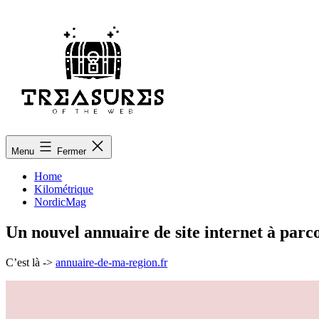
Aller
au
contenu
treasuresoftheweb.org
Menu
Fermer
Home
Kilométrique
NordicMag
Un nouvel annuaire de site internet à parco
C’est là ->
annuaire-de-ma-region.fr