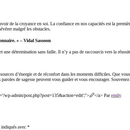
uvoir de la croyance en soi. La confiance en nos capacités est la premi
évérer malgré les obstacles.
tionnaire. » – Vidal Sassoon
et une détermination sans faille. Il n’y a pas de raccourcis vers la réuss
 sources d’énergie et de réconfort dans les moments difficiles. Que vous
es paroles de sagesse peuvent vous guider et vous encourager. Souvenez-
ref='/wp-admin/post.php?post=135&action=edit';">🖉</a>
Par
emily
t indiqués avec
*