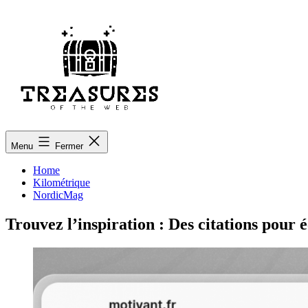
Aller
au
contenu
treasuresoftheweb.org
Menu
Fermer
Home
Kilométrique
NordicMag
Trouvez l’inspiration : Des citations pour é