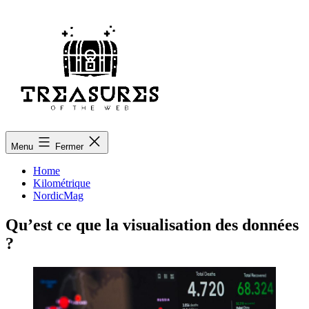
Aller
au
contenu
treasuresoftheweb.org
Menu
Fermer
Home
Kilométrique
NordicMag
Qu’est ce que la visualisation des données
?