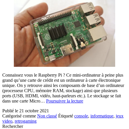
Connaissez vous le Raspberry Pi ? Ce mini-ordinateur à peine plus
grand qu’une carte de crédit est un ordinateur à carte électronique
unique. On y retrouve ainsi les composants de base d’un ordinateur
(processeur CPU, mémoire RAM, stockage) ainsi que plusieurs
ports (USB, HDMI, vidéo, haut-parleurs etc.). Le stockage se fait
Idées
dans une carte Micro…
Poursuivre la lecture
de
Publié le
21 octobre 2021
projet
Catégorisé comme
Non classé
Étiqueté
console
,
informatique
,
jeux
simples
video
,
retrogaming
à
Rechercher
réaliser