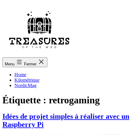
Aller
au
contenu
treasuresoftheweb.org
Menu
Fermer
Home
Kilométrique
NordicMag
Étiquette :
retrogaming
Idées de projet simples à réaliser avec un
Raspberry Pi