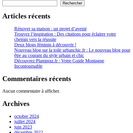
avec
Rechercher
un
Raspberry
Articles récents
Pi
Rénover sa maison : un projet d’avenir
Trouvez l’inspiration : Des citations pour éclairer votre
chemin vers la réussite
Deux blogs féminin à découvrir !
Nouveau blog sur la toile urbanchic.fr : Le nouveau blog pour
être au courant du style urbain et chic
Découvrez Plampraz.fr : Votre Guide Montagne
Incontournable
Commentaires récents
Aucun commentaire à afficher.
Archives
octobre 2024
juillet 2024
juin 2023
décembre 2022